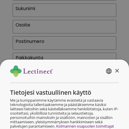
Sukunimi
Osoite
Postinumero
Paikkakunta
×
S-posti
FINNISH
NORSK
Puhelinnumero
Tietojesi vastuullinen käyttö
Me ja kumppanimme käytämme evästeitä ja vastaavia
Kyllä kiitos, haluan mielelläni hyviä
teknologioita tallentaaksemme ja päästäksemme käsiksi
laitteesi tietoihin sekä käsitelläksemme henkilötietoja, kuten IP-
kestotilaustarjouksia Lectinect Vatsasta, ja saan
osoitettasi, yksilöllisiä tunnisteita ja selaustietoja,
ensimmäisen 30 päivän annoksen hintaan vain
personoituihin mainoksiin ja sisältöön, mainosten ja sisällön
9,90 € (ilmainen toimitus). Saan myös lahjan
mittaamiseen, yleisöymmärryksen hankkimiseen sekä
palvelujen parantamiseen.
Kolmannen osapuolen toimittajat
ensimmäisen lähetykseni yhteydessä. Sen jälkeen