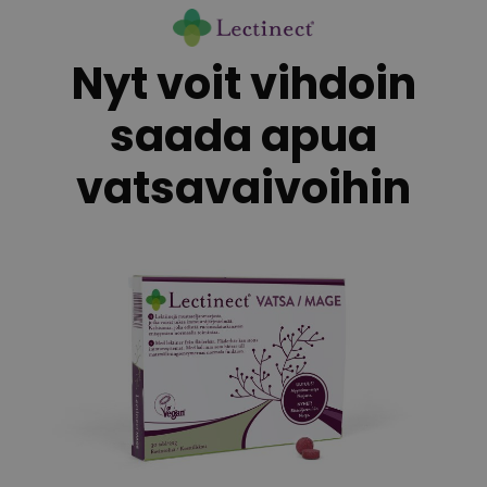
Skip
to
Nyt voit vihdoin
content
saada apua
vatsavaivoihin