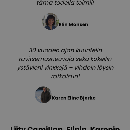
tämä todella toimii!
Elin
Monsen
30 vuoden ajan kuuntelin
ravitsemusneuvoja sekä kokeilin
ystävieni vinkkejä – vihdoin löysin
ratkaisun!
Karen Eline Bjørke
Liity Camillan, Elinin, Karenin